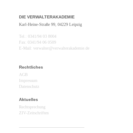
DIE VERWALTERAKADEMIE
Karl-Heine-Straße 99, 04229 Leipzig
Tel.: 0341/94 03 8004
Fax: 0341/94 06 0509
E-Mail: verwalter@verwalterakademie.de
Rechtliches
AGB
Impressum
Datenschutz
Aktuelles
Rechtsprechung
ZIV-Zeitschriften
ZIV abonnieren / Newsletter anmelden