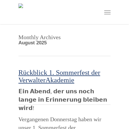
Skip
to
Menu
main
content
Monthly Archives
August 2025
Rückblick 1. Sommerfest der
VerwalterAkademie
𝗘𝗶𝗻 𝗔𝗯𝗲𝗻𝗱, 𝗱𝗲𝗿 𝘂𝗻𝘀 𝗻𝗼𝗰𝗵
𝗹𝗮𝗻𝗴𝗲 𝗶𝗻 𝗘𝗿𝗶𝗻𝗻𝗲𝗿𝘂𝗻𝗴 𝗯𝗹𝗲𝗶𝗯𝗲𝗻
𝘄𝗶𝗿𝗱!
Vergangenen Donnerstag haben wir
unser 1. Sommerfest der