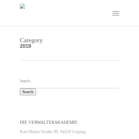
Skip
to
Menu
main
content
Category
2019
Search
DIE VERWALTERAKADEMIE
Karl-Heine-Straße 99, 04229 Leipzig