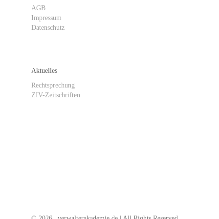
AGB
Impressum
Datenschutz
Aktuelles
Rechtsprechung
ZIV-Zeitschriften
ZIV abonnieren / Newsletter anmelden
© 2026 | verwalterakademie.de | All Rights Reserved