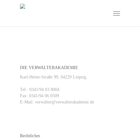
Skip
to
Menu
main
content
DIE VERWALTERAKADEMIE
Karl-Heine-Straße 99, 04229 Leipzig
Tel.: 0341/94 03 8004
Fax: 0341/94 06 0509
E-Mail: verwalter@verwalterakademie.de
Rechtliches