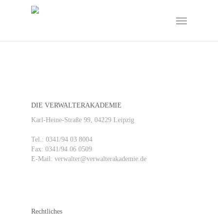
Skip
to
Menu
main
content
DIE VERWALTERAKADEMIE
Karl-Heine-Straße 99, 04229 Leipzig
Tel.: 0341/94 03 8004
Fax: 0341/94 06 0509
E-Mail: verwalter@verwalterakademie.de
Rechtliches