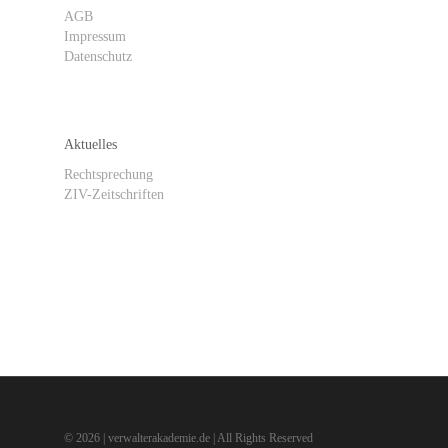
AGB
Impressum
Datenschutz
Aktuelles
Rechtsprechung
ZIV-Zeitschriften
ZIV abonnieren / Newsletter anmelden
© 2026 | verwalterakademie.de | All Rights Reserved