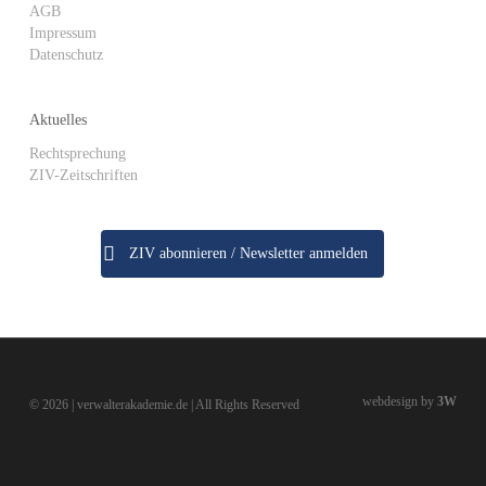
AGB
Impressum
Datenschutz
Aktuelles
Rechtsprechung
ZIV-Zeitschriften
ZIV abonnieren / Newsletter anmelden
webdesign by
3W
© 2026 | verwalterakademie.de | All Rights Reserved