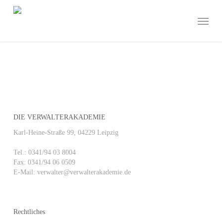
Skip
to
Menu
main
content
DIE VERWALTERAKADEMIE
Karl-Heine-Straße 99, 04229 Leipzig
Tel.: 0341/94 03 8004
Fax: 0341/94 06 0509
E-Mail: verwalter@verwalterakademie.de
Rechtliches