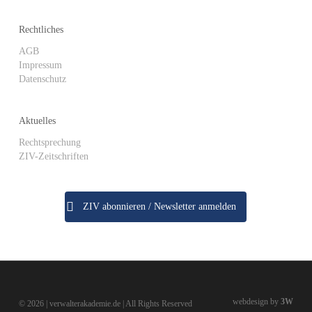
Rechtliches
AGB
Impressum
Datenschutz
Aktuelles
Rechtsprechung
ZIV-Zeitschriften
ZIV abonnieren / Newsletter anmelden
webdesign by
3W
© 2026 | verwalterakademie.de | All Rights Reserved