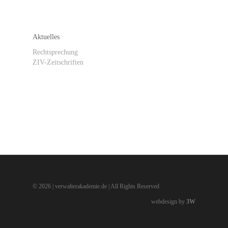
Aktuelles
Rechtsprechung
ZIV-Zeitschriften
ZIV abonnieren / Newsletter anmelden
© 2026 | verwalterakademie.de | All Rights Reserved
webdesign by
3W