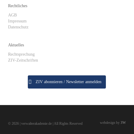
Rechtliches
AGB
Impressum
Datenschutz
Aktuelles
Rechtsprechung
ZIV-Zeitschriften
ZIV abonnieren / Newsletter anmelden
webdesign by
3W
© 2026 | verwalterakademie.de | All Rights Reserved