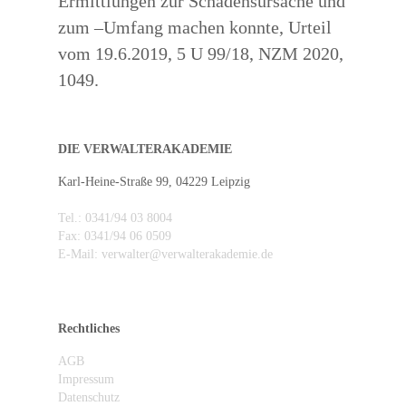
Ermittlungen zur Schadensursache und
zum –Umfang machen konnte, Urteil
vom 19.6.2019, 5 U 99/18, NZM 2020,
1049.
DIE VERWALTERAKADEMIE
Karl-Heine-Straße 99, 04229 Leipzig
Tel.: 0341/94 03 8004
Fax: 0341/94 06 0509
E-Mail: verwalter@verwalterakademie.de
Rechtliches
AGB
Impressum
Datenschutz