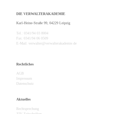
DIE VERWALTERAKADEMIE
Karl-Heine-Straße 99, 04229 Leipzig
Tel.: 0341/94 03 8004
Fax: 0341/94 06 0509
E-Mail: verwalter@verwalterakademie.de
Rechtliches
AGB
Impressum
Datenschutz
Aktuelles
Rechtsprechung
ZIV-Zeitschriften