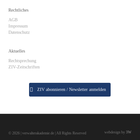
Rechtliches
AGB
Impressum
Datenschutz
Aktuelles
Rechtsprechung
ZIV-Zeitschriften
ZIV abonnieren / Newsletter anmelden
webdesign by
3W
© 2026 | verwalterakademie.de | All Rights Reserved